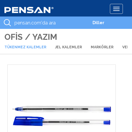
Toggle
navigati
Diller
OFİS / YAZIM
TÜKENMEZ KALEMLER
JEL KALEMLER
MARKÖRLER
VERS